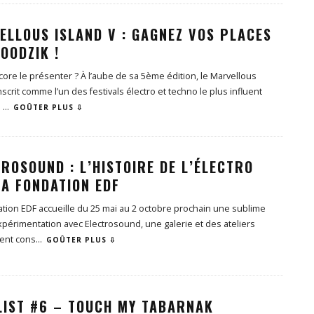
ELLOUS ISLAND V : GAGNEZ VOS PLACES
OODZIK !
ncore le présenter ? À l’aube de sa 5ème édition, le Marvellous
inscrit comme l’un des festivals électro et techno le plus influent
.
...
GOÛTER PLUS ⇩
ROSOUND : L’HISTOIRE DE L’ÉLECTRO
LA FONDATION EDF
ation EDF accueille du 25 mai au 2 octobre prochain une sublime
périmentation avec Electrosound, une galerie et des ateliers
ent cons
...
GOÛTER PLUS ⇩
LIST #6 – TOUCH MY TABARNAK