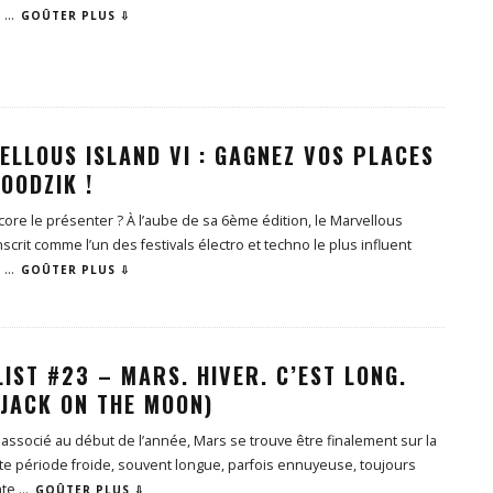
.
...
GOÛTER PLUS ⇩
ELLOUS ISLAND VI : GAGNEZ VOS PLACES
OODZIK !
ncore le présenter ? À l’aube de sa 6ème édition, le Marvellous
inscrit comme l’un des festivals électro et techno le plus influent
.
...
GOÛTER PLUS ⇩
IST #23 – MARS. HIVER. C’EST LONG.
 JACK ON THE MOON)
associé au début de l’année, Mars se trouve être finalement sur la
tte période froide, souvent longue, parfois ennuyeuse, toujours
nte
...
GOÛTER PLUS ⇩