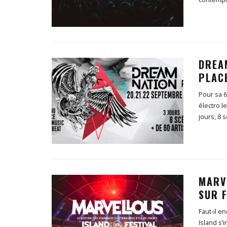
DREAM
PLACE
Pour sa 
électro l
jours, 8 
MARVE
SUR F
Faut-il e
Island s’