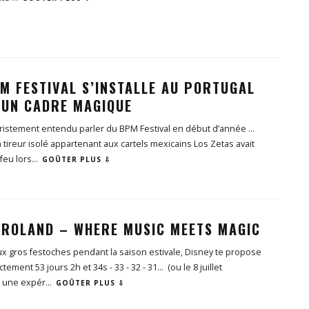
PM FESTIVAL S’INSTALLE AU PORTUGAL
 UN CADRE MAGIQUE
tristement entendu parler du BPM Festival en début d’année …
tireur isolé appartenant aux cartels mexicains Los Zetas avait
 feu lors
...
GOÛTER PLUS ⇩
TROLAND – WHERE MUSIC MEETS MAGIC
x gros festoches pendant la saison estivale, Disney te propose
tement 53 jours 2h et 34s - 33 - 32 - 31… (ou le 8 juillet
) une expér
...
GOÛTER PLUS ⇩