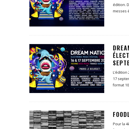
édition. 
messes é
DREA
ÉLECT
SEPT
L’édition
17 septe
format 1
FOOD
Pour la 4