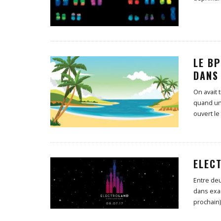
LE B
DANS
On avait 
quand un 
ouvert le
ELEC
Entre deu
dans exac
prochain