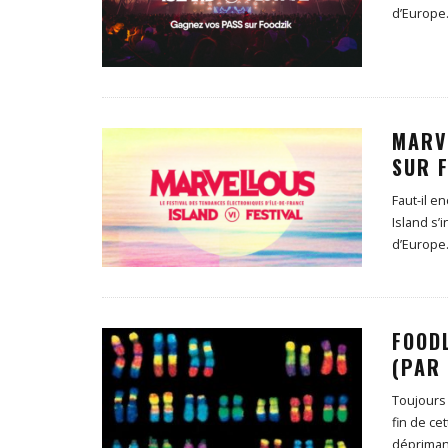
d’Europe
MARV
SUR F
Faut-il e
Island s’
d’Europe
FOODL
(PAR
Toujours 
fin de ce
déprima