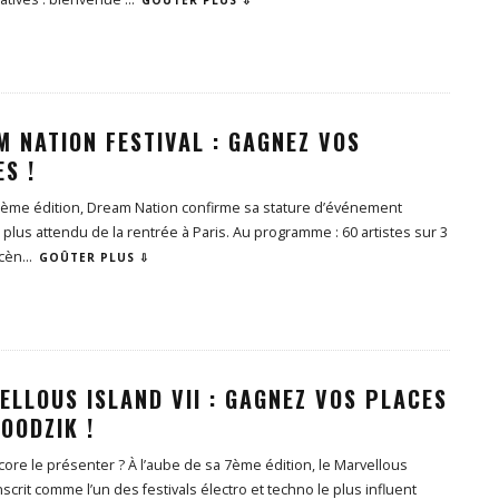
GOÛTER PLUS ⇩
 NATION FESTIVAL : GAGNEZ VOS
S !
6ème édition, Dream Nation confirme sa stature d’événement
e plus attendu de la rentrée à Paris. Au programme : 60 artistes sur 3
scèn
...
GOÛTER PLUS ⇩
LLOUS ISLAND VII : GAGNEZ VOS PLACES
OODZIK !
ncore le présenter ? À l’aube de sa 7ème édition, le Marvellous
inscrit comme l’un des festivals électro et techno le plus influent