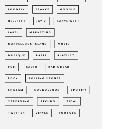
FOODZIK
FRANCE
GOOGLE
HELLFEST
JAY Z
KANYE WEST
LABEL
MARKETING
MARVELLOUS ISLAND
MUSIC
MUSIQUE
PARIS
PLAYLIST
PUB
RADIO
RADIOHEAD
ROCK
ROLLING STONES
SHAZAM
SOUNDCLOUD
SPOTIFY
STREAMING
TECHNO
TIDAL
TWITTER
VINYLE
YOUTUBE