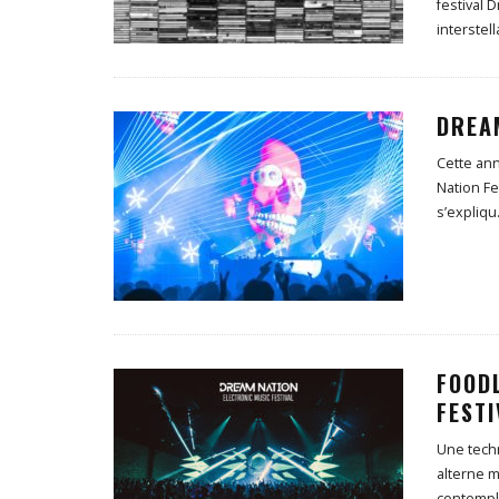
festival
interstell
DREAM
Cette an
Nation Fe
s’expliqu
FOOD
FESTI
Une techn
alterne 
contempl