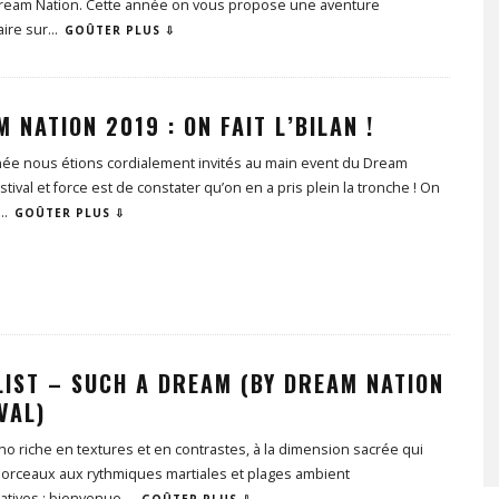
 Dream Nation. Cette année on vous propose une aventure
aire sur
...
GOÛTER PLUS ⇩
 NATION 2019 : ON FAIT L’BILAN !
née nous étions cordialement invités au main event du Dream
stival et force est de constater qu’on en a pris plein la tronche ! On
...
GOÛTER PLUS ⇩
LIST – SUCH A DREAM (BY DREAM NATION
VAL)
o riche en textures et en contrastes, à la dimension sacrée qui
morceaux aux rythmiques martiales et plages ambient
atives : bienvenue
...