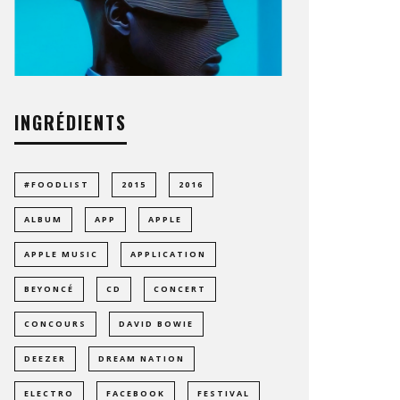
INGRÉDIENTS
#FOODLIST
2015
2016
ALBUM
APP
APPLE
APPLE MUSIC
APPLICATION
BEYONCÉ
CD
CONCERT
CONCOURS
DAVID BOWIE
DEEZER
DREAM NATION
ELECTRO
FACEBOOK
FESTIVAL