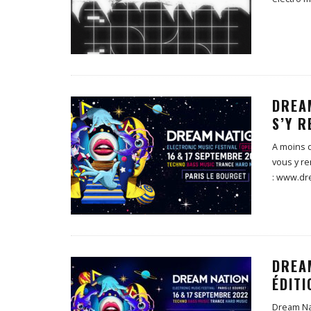
DREAM
S’Y 
A moins d
vous y re
: www.dr
DREA
ÉDITI
Dream Na