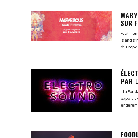
MARV
SUR F
Faut-il e
Island s’
d’Europe
ÉLECT
PAR 
- La Fond
expo d’ex
entièrem
FOOD