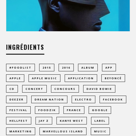
INGRÉDIENTS
#FOODLIST
2015
2016
ALBUM
APP
APPLE
APPLE MUSIC
APPLICATION
BEYONCÉ
CD
CONCERT
CONCOURS
DAVID BOWIE
DEEZER
DREAM NATION
ELECTRO
FACEBOOK
FESTIVAL
FOODZIK
FRANCE
GOOGLE
HELLFEST
JAY Z
KANYE WEST
LABEL
MARKETING
MARVELLOUS ISLAND
MUSIC