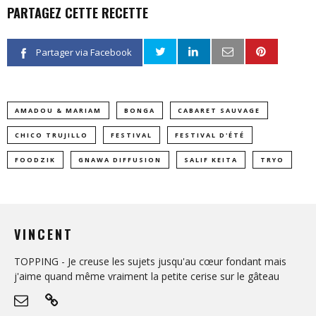
PARTAGEZ CETTE RECETTE
Partager via Facebook
AMADOU & MARIAM
BONGA
CABARET SAUVAGE
CHICO TRUJILLO
FESTIVAL
FESTIVAL D'ÉTÉ
FOODZIK
GNAWA DIFFUSION
SALIF KEITA
TRYO
VINCENT
TOPPING - Je creuse les sujets jusqu'au cœur fondant mais
j'aime quand même vraiment la petite cerise sur le gâteau