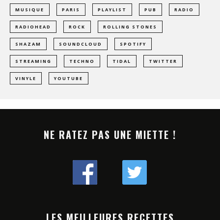
MUSIQUE
PARIS
PLAYLIST
PUB
RADIO
RADIOHEAD
ROCK
ROLLING STONES
SHAZAM
SOUNDCLOUD
SPOTIFY
STREAMING
TECHNO
TIDAL
TWITTER
VINYLE
YOUTUBE
NE RATEZ PAS UNE MIETTE !
LES MEILLEURES RECETTES