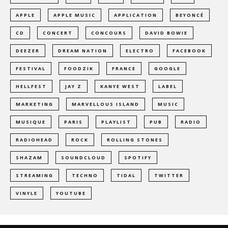
APPLE
APPLE MUSIC
APPLICATION
BEYONCÉ
CD
CONCERT
CONCOURS
DAVID BOWIE
DEEZER
DREAM NATION
ELECTRO
FACEBOOK
FESTIVAL
FOODZIK
FRANCE
GOOGLE
HELLFEST
JAY Z
KANYE WEST
LABEL
MARKETING
MARVELLOUS ISLAND
MUSIC
MUSIQUE
PARIS
PLAYLIST
PUB
RADIO
RADIOHEAD
ROCK
ROLLING STONES
SHAZAM
SOUNDCLOUD
SPOTIFY
STREAMING
TECHNO
TIDAL
TWITTER
VINYLE
YOUTUBE