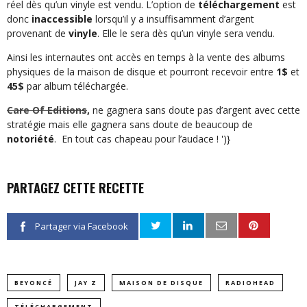
réel dès qu’un vinyle est vendu. L’option de
téléchargement
est
donc
inaccessible
lorsqu’il y a insuffisamment d’argent
provenant de
vinyle
. Elle le sera dès qu’un vinyle sera vendu.
Ainsi les internautes ont accès en temps à la vente des albums
physiques de la maison de disque et pourront recevoir entre
1$
et
45
$
par album téléchargée.
Care Of Editions
,
ne gagnera sans doute pas d’argent avec cette
stratégie mais elle gagnera sans doute de beaucoup de
notoriété
. En tout cas chapeau pour l’audace !
')}
PARTAGEZ CETTE RECETTE
Partager via Facebook
BEYONCÉ
JAY Z
MAISON DE DISQUE
RADIOHEAD
TÉLÉCHARGEMENT