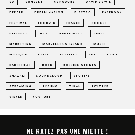
CD
CONCERT
CONCOURS
DAVID BOWIE
DEEZER
DREAM NATION
ELECTRO
FACEBOOK
FESTIVAL
FOODZIK
FRANCE
GOOGLE
HELLFEST
JAY Z
KANYE WEST
LABEL
MARKETING
MARVELLOUS ISLAND
MUSIC
MUSIQUE
PARIS
PLAYLIST
PUB
RADIO
RADIOHEAD
ROCK
ROLLING STONES
SHAZAM
SOUNDCLOUD
SPOTIFY
STREAMING
TECHNO
TIDAL
TWITTER
VINYLE
YOUTUBE
NE RATEZ PAS UNE MIETTE !