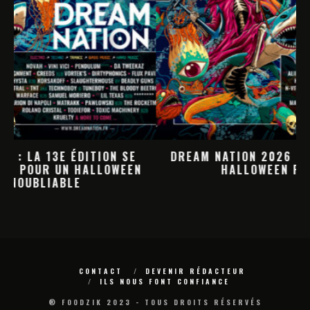
DREAM NATION 2026 : LA PROGRAMMATION
HALLOWEEN PREND FORME
M
CONTACT
DEVENIR RÉDACTEUR
ILS NOUS FONT CONFIANCE
® FOODZIK 2023 - TOUS DROITS RÉSERVÉS