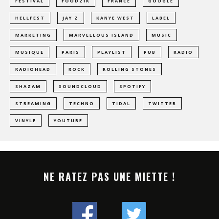
FESTIVAL
FOODZIK
FRANCE
GOOGLE
HELLFEST
JAY Z
KANYE WEST
LABEL
MARKETING
MARVELLOUS ISLAND
MUSIC
MUSIQUE
PARIS
PLAYLIST
PUB
RADIO
RADIOHEAD
ROCK
ROLLING STONES
SHAZAM
SOUNDCLOUD
SPOTIFY
STREAMING
TECHNO
TIDAL
TWITTER
VINYLE
YOUTUBE
NE RATEZ PAS UNE MIETTE !