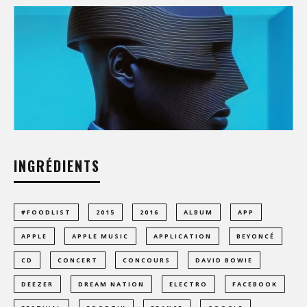
INGRÉDIENTS
#FOODLIST
2015
2016
ALBUM
APP
APPLE
APPLE MUSIC
APPLICATION
BEYONCÉ
CD
CONCERT
CONCOURS
DAVID BOWIE
DEEZER
DREAM NATION
ELECTRO
FACEBOOK