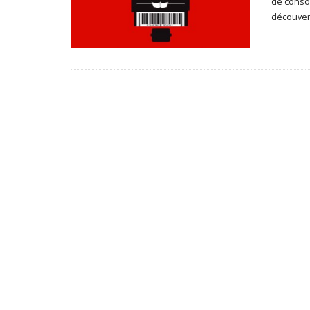
de conso
découver