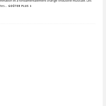
mmation et a fondamentalement changé l’industrie musicale. Les
tes
...
GOÛTER PLUS ⇩