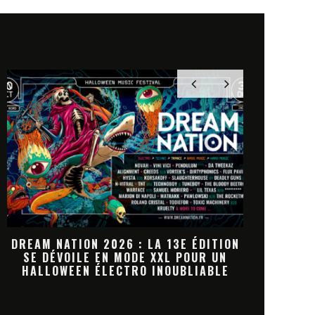
N
DREAM NATION 2026 : LA
JACK WHIT
PROGRAMMATION HALLOWEEN PREND
MARKET
FORME
NOUV