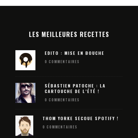
LES MEILLEURES RECETTES
EDITO : MISE EN BOUCHE
0 COMMENTAIRES
SÉBASTIEN PATOCHE : LA
CARTOUCHE DE L’ÉTÉ !
0 COMMENTAIRES
ATION 2026
DREAM NATION 2026 : LA 13E ÉDITIO
: DEVENEZ LA
SE DÉVOILE EN MODE XXL POUR UN
N ÉLECTRO !
THOM YORKE SECOUE SPOTIFY !
HALLOWEEN ÉLECTRO INOUBLIABLE
0 COMMENTAIRES