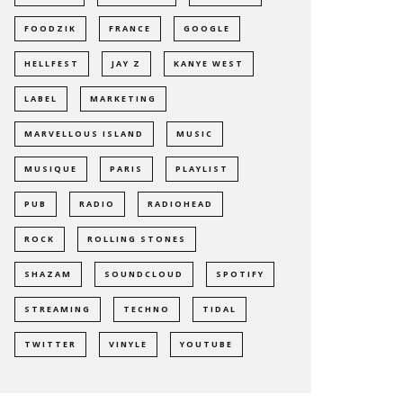
FOODZIK
FRANCE
GOOGLE
HELLFEST
JAY Z
KANYE WEST
LABEL
MARKETING
MARVELLOUS ISLAND
MUSIC
MUSIQUE
PARIS
PLAYLIST
PUB
RADIO
RADIOHEAD
ROCK
ROLLING STONES
SHAZAM
SOUNDCLOUD
SPOTIFY
STREAMING
TECHNO
TIDAL
TWITTER
VINYLE
YOUTUBE