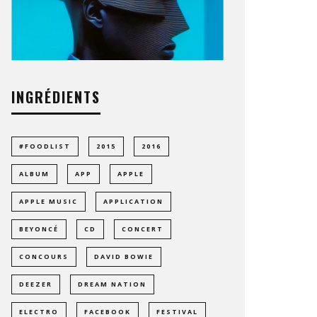
INGRÉDIENTS
#FOODLIST
2015
2016
ALBUM
APP
APPLE
APPLE MUSIC
APPLICATION
BEYONCÉ
CD
CONCERT
CONCOURS
DAVID BOWIE
DEEZER
DREAM NATION
ELECTRO
FACEBOOK
FESTIVAL