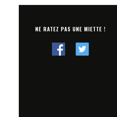
NE RATEZ PAS UNE MIETTE !
LFEST 2024 : UNE ÉDITION
[TREMPLIN] DREAM N
D ENTRE STRATÉGIES
LANCE SON DJ CONTEST 
ING ET LINE-UP UNIQUE
PROCHAINE RÉVÉLATIO