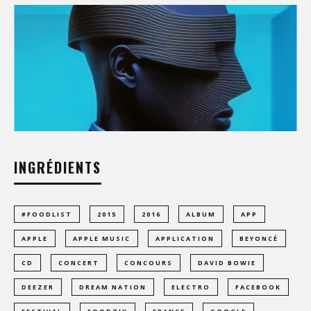
INGRÉDIENTS
#FOODLIST
2015
2016
ALBUM
APP
APPLE
APPLE MUSIC
APPLICATION
BEYONCÉ
CD
CONCERT
CONCOURS
DAVID BOWIE
DEEZER
DREAM NATION
ELECTRO
FACEBOOK