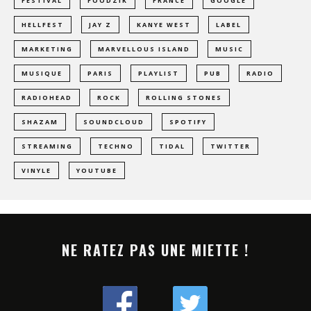
FESTIVAL
FOODZIK
FRANCE
GOOGLE
HELLFEST
JAY Z
KANYE WEST
LABEL
MARKETING
MARVELLOUS ISLAND
MUSIC
MUSIQUE
PARIS
PLAYLIST
PUB
RADIO
RADIOHEAD
ROCK
ROLLING STONES
SHAZAM
SOUNDCLOUD
SPOTIFY
STREAMING
TECHNO
TIDAL
TWITTER
VINYLE
YOUTUBE
NE RATEZ PAS UNE MIETTE !