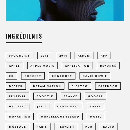
INGRÉDIENTS
#FOODLIST
2015
2016
ALBUM
APP
APPLE
APPLE MUSIC
APPLICATION
BEYONCÉ
CD
CONCERT
CONCOURS
DAVID BOWIE
DEEZER
DREAM NATION
ELECTRO
FACEBOOK
FESTIVAL
FOODZIK
FRANCE
GOOGLE
HELLFEST
JAY Z
KANYE WEST
LABEL
MARKETING
MARVELLOUS ISLAND
MUSIC
MUSIQUE
PARIS
PLAYLIST
PUB
RADIO