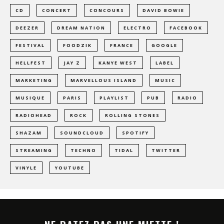
CD
CONCERT
CONCOURS
DAVID BOWIE
DEEZER
DREAM NATION
ELECTRO
FACEBOOK
FESTIVAL
FOODZIK
FRANCE
GOOGLE
HELLFEST
JAY Z
KANYE WEST
LABEL
MARKETING
MARVELLOUS ISLAND
MUSIC
MUSIQUE
PARIS
PLAYLIST
PUB
RADIO
RADIOHEAD
ROCK
ROLLING STONES
SHAZAM
SOUNDCLOUD
SPOTIFY
STREAMING
TECHNO
TIDAL
TWITTER
VINYLE
YOUTUBE