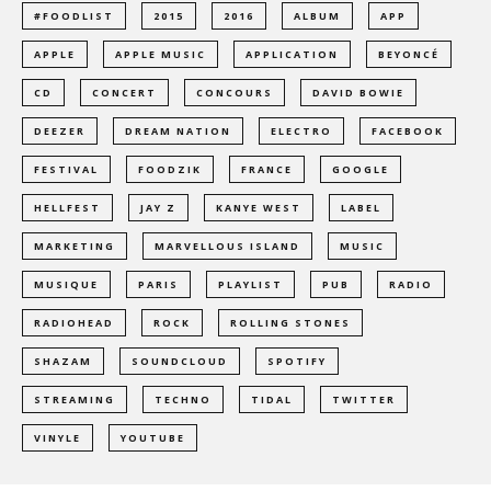
#FOODLIST
2015
2016
ALBUM
APP
APPLE
APPLE MUSIC
APPLICATION
BEYONCÉ
CD
CONCERT
CONCOURS
DAVID BOWIE
DEEZER
DREAM NATION
ELECTRO
FACEBOOK
FESTIVAL
FOODZIK
FRANCE
GOOGLE
HELLFEST
JAY Z
KANYE WEST
LABEL
MARKETING
MARVELLOUS ISLAND
MUSIC
MUSIQUE
PARIS
PLAYLIST
PUB
RADIO
RADIOHEAD
ROCK
ROLLING STONES
SHAZAM
SOUNDCLOUD
SPOTIFY
STREAMING
TECHNO
TIDAL
TWITTER
VINYLE
YOUTUBE