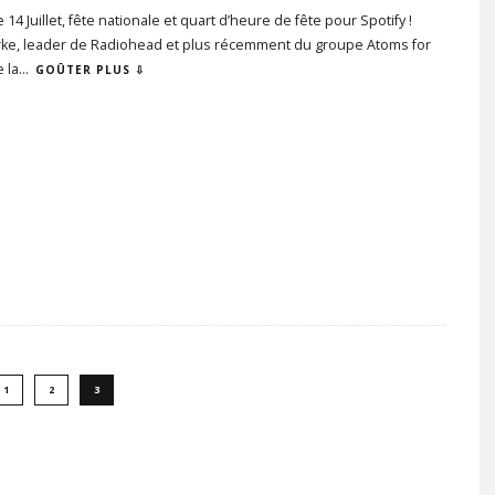
14 Juillet, fête nationale et quart d’heure de fête pour Spotify !
ke, leader de Radiohead et plus récemment du groupe Atoms for
e la
...
GOÛTER PLUS ⇩
1
2
3