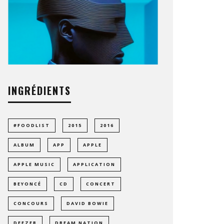
INGRÉDIENTS
#FOODLIST
2015
2016
ALBUM
APP
APPLE
APPLE MUSIC
APPLICATION
BEYONCÉ
CD
CONCERT
CONCOURS
DAVID BOWIE
DEEZER
DREAM NATION