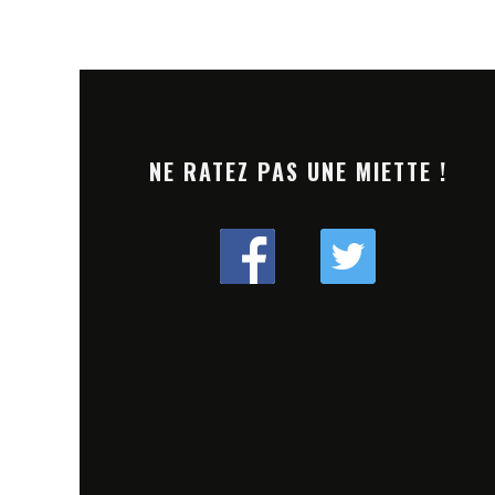
NE RATEZ PAS UNE MIETTE !
LFEST 2024 : UNE ÉDITION
[TREMPLIN] DREAM N
D ENTRE STRATÉGIES
LANCE SON DJ CONTEST 
ING ET LINE-UP UNIQUE
PROCHAINE RÉVÉLATIO