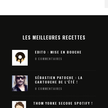
LES MEILLEURES RECETTES
EDITO : MISE EN BOUCHE
0 COMMENTAIRES
SÉBASTIEN PATOCHE : LA
CARTOUCHE DE L’ÉTÉ !
0 COMMENTAIRES
ATION 2026
DREAM NATION 2026 : LA 13E ÉDITIO
: DEVENEZ LA
SE DÉVOILE EN MODE XXL POUR UN
N ÉLECTRO !
THOM YORKE SECOUE SPOTIFY !
HALLOWEEN ÉLECTRO INOUBLIABLE