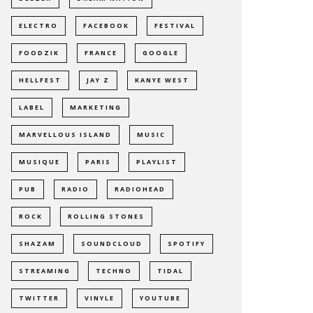
ELECTRO
FACEBOOK
FESTIVAL
FOODZIK
FRANCE
GOOGLE
HELLFEST
JAY Z
KANYE WEST
LABEL
MARKETING
MARVELLOUS ISLAND
MUSIC
MUSIQUE
PARIS
PLAYLIST
PUB
RADIO
RADIOHEAD
ROCK
ROLLING STONES
SHAZAM
SOUNDCLOUD
SPOTIFY
STREAMING
TECHNO
TIDAL
TWITTER
VINYLE
YOUTUBE