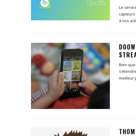
Le servic
capteurs 
à nos acti
DOOW
STRE
Bien que 
s’étendre
meilleur 
THOM