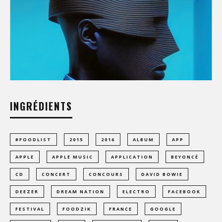
INGRÉDIENTS
#FOODLIST
2015
2016
ALBUM
APP
APPLE
APPLE MUSIC
APPLICATION
BEYONCÉ
CD
CONCERT
CONCOURS
DAVID BOWIE
DEEZER
DREAM NATION
ELECTRO
FACEBOOK
FESTIVAL
FOODZIK
FRANCE
GOOGLE