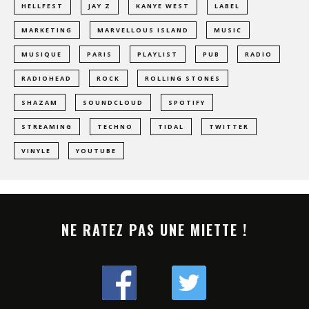
HELLFEST
JAY Z
KANYE WEST
LABEL
MARKETING
MARVELLOUS ISLAND
MUSIC
MUSIQUE
PARIS
PLAYLIST
PUB
RADIO
RADIOHEAD
ROCK
ROLLING STONES
SHAZAM
SOUNDCLOUD
SPOTIFY
STREAMING
TECHNO
TIDAL
TWITTER
VINYLE
YOUTUBE
NE RATEZ PAS UNE MIETTE !