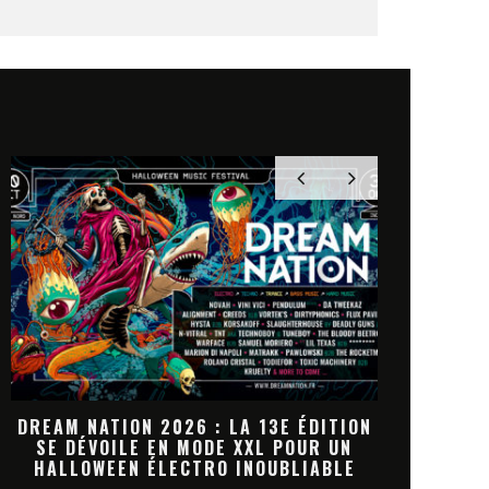
ON
DREAM NATION 2026 : LA
JACK WHIT
PROGRAMMATION HALLOWEEN PREND
MARKET
FORME
NOU