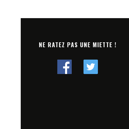
NE RATEZ PAS UNE MIETTE !
LFEST 2024 : UNE ÉDITION
[TREMPLIN] DREAM N
RD ENTRE STRATÉGIES
LANCE SON DJ CONTEST
ING ET LINE-UP UNIQUE
PROCHAINE RÉVÉLATIO