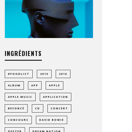
INGRÉDIENTS
#FOODLIST
2015
2016
ALBUM
APP
APPLE
APPLE MUSIC
APPLICATION
BEYONCÉ
CD
CONCERT
CONCOURS
DAVID BOWIE
DEEZER
DREAM NATION