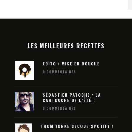
LES MEILLEURES RECETTES
EDITO : MISE EN BOUCHE
0 COMMENTAIRES
SÉBASTIEN PATOCHE : LA
CARTOUCHE DE L’ÉTÉ !
0 COMMENTAIRES
ATION 2026
DREAM NATION 2026 : LA 13E ÉDITI
 : DEVENEZ LA
SE DÉVOILE EN MODE XXL POUR UN
N ÉLECTRO !
THOM YORKE SECOUE SPOTIFY !
HALLOWEEN ÉLECTRO INOUBLIABLE