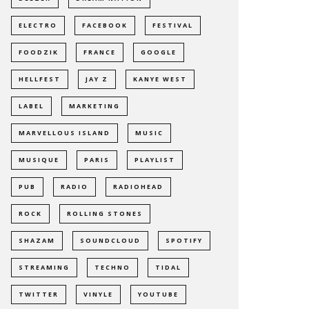
ELECTRO
FACEBOOK
FESTIVAL
FOODZIK
FRANCE
GOOGLE
HELLFEST
JAY Z
KANYE WEST
LABEL
MARKETING
MARVELLOUS ISLAND
MUSIC
MUSIQUE
PARIS
PLAYLIST
PUB
RADIO
RADIOHEAD
ROCK
ROLLING STONES
SHAZAM
SOUNDCLOUD
SPOTIFY
STREAMING
TECHNO
TIDAL
TWITTER
VINYLE
YOUTUBE