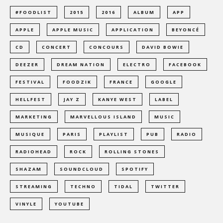
#FOODLIST
2015
2016
ALBUM
APP
APPLE
APPLE MUSIC
APPLICATION
BEYONCÉ
CD
CONCERT
CONCOURS
DAVID BOWIE
DEEZER
DREAM NATION
ELECTRO
FACEBOOK
FESTIVAL
FOODZIK
FRANCE
GOOGLE
HELLFEST
JAY Z
KANYE WEST
LABEL
MARKETING
MARVELLOUS ISLAND
MUSIC
MUSIQUE
PARIS
PLAYLIST
PUB
RADIO
RADIOHEAD
ROCK
ROLLING STONES
SHAZAM
SOUNDCLOUD
SPOTIFY
STREAMING
TECHNO
TIDAL
TWITTER
VINYLE
YOUTUBE