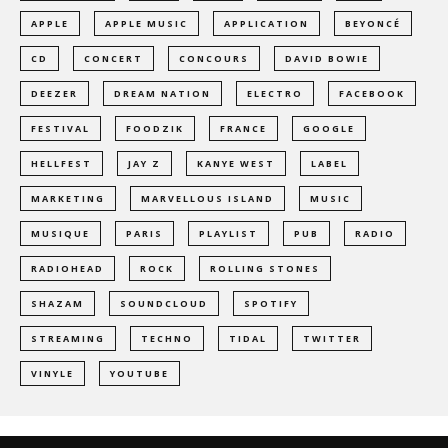
APPLE
APPLE MUSIC
APPLICATION
BEYONCÉ
CD
CONCERT
CONCOURS
DAVID BOWIE
DEEZER
DREAM NATION
ELECTRO
FACEBOOK
FESTIVAL
FOODZIK
FRANCE
GOOGLE
HELLFEST
JAY Z
KANYE WEST
LABEL
MARKETING
MARVELLOUS ISLAND
MUSIC
MUSIQUE
PARIS
PLAYLIST
PUB
RADIO
RADIOHEAD
ROCK
ROLLING STONES
SHAZAM
SOUNDCLOUD
SPOTIFY
STREAMING
TECHNO
TIDAL
TWITTER
VINYLE
YOUTUBE