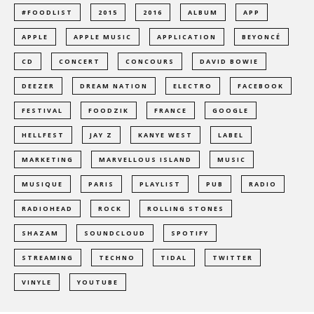
#FOODLIST
2015
2016
ALBUM
APP
APPLE
APPLE MUSIC
APPLICATION
BEYONCÉ
CD
CONCERT
CONCOURS
DAVID BOWIE
DEEZER
DREAM NATION
ELECTRO
FACEBOOK
FESTIVAL
FOODZIK
FRANCE
GOOGLE
HELLFEST
JAY Z
KANYE WEST
LABEL
MARKETING
MARVELLOUS ISLAND
MUSIC
MUSIQUE
PARIS
PLAYLIST
PUB
RADIO
RADIOHEAD
ROCK
ROLLING STONES
SHAZAM
SOUNDCLOUD
SPOTIFY
STREAMING
TECHNO
TIDAL
TWITTER
VINYLE
YOUTUBE