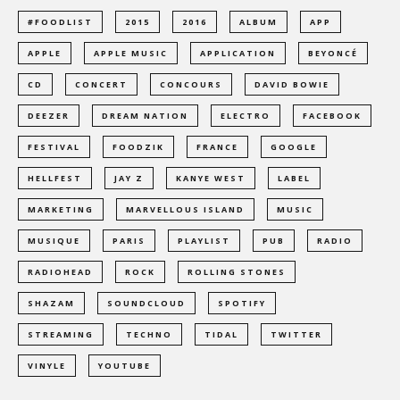
#FOODLIST
2015
2016
ALBUM
APP
APPLE
APPLE MUSIC
APPLICATION
BEYONCÉ
CD
CONCERT
CONCOURS
DAVID BOWIE
DEEZER
DREAM NATION
ELECTRO
FACEBOOK
FESTIVAL
FOODZIK
FRANCE
GOOGLE
HELLFEST
JAY Z
KANYE WEST
LABEL
MARKETING
MARVELLOUS ISLAND
MUSIC
MUSIQUE
PARIS
PLAYLIST
PUB
RADIO
RADIOHEAD
ROCK
ROLLING STONES
SHAZAM
SOUNDCLOUD
SPOTIFY
STREAMING
TECHNO
TIDAL
TWITTER
VINYLE
YOUTUBE