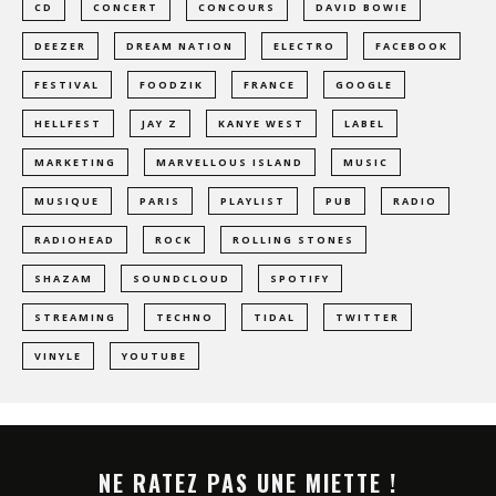
CD
CONCERT
CONCOURS
DAVID BOWIE
DEEZER
DREAM NATION
ELECTRO
FACEBOOK
FESTIVAL
FOODZIK
FRANCE
GOOGLE
HELLFEST
JAY Z
KANYE WEST
LABEL
MARKETING
MARVELLOUS ISLAND
MUSIC
MUSIQUE
PARIS
PLAYLIST
PUB
RADIO
RADIOHEAD
ROCK
ROLLING STONES
SHAZAM
SOUNDCLOUD
SPOTIFY
STREAMING
TECHNO
TIDAL
TWITTER
VINYLE
YOUTUBE
NE RATEZ PAS UNE MIETTE !