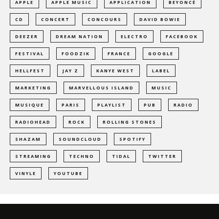
APPLE
APPLE MUSIC
APPLICATION
BEYONCÉ
CD
CONCERT
CONCOURS
DAVID BOWIE
DEEZER
DREAM NATION
ELECTRO
FACEBOOK
FESTIVAL
FOODZIK
FRANCE
GOOGLE
HELLFEST
JAY Z
KANYE WEST
LABEL
MARKETING
MARVELLOUS ISLAND
MUSIC
MUSIQUE
PARIS
PLAYLIST
PUB
RADIO
RADIOHEAD
ROCK
ROLLING STONES
SHAZAM
SOUNDCLOUD
SPOTIFY
STREAMING
TECHNO
TIDAL
TWITTER
VINYLE
YOUTUBE