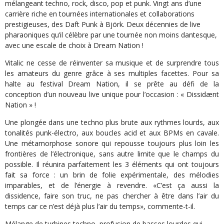
mélangeant techno, rock, disco, pop et punk. Vingt ans d’une
carrière riche en tournées internationales et collaborations
prestigieuses, des Daft Punk à Björk. Deux décennies de live
pharaoniques qu’il célèbre par une tournée non moins dantesque,
avec une escale de choix à Dream Nation !
Vitalic ne cesse de réinventer sa musique et de surprendre tous
les amateurs du genre grâce à ses multiples facettes. Pour sa
halte au festival Dream Nation, il se prête au défi de la
conception d’un nouveau live unique pour l’occasion : « Dissidænt
Nation » !
Une plongée dans une techno plus brute aux rythmes lourds, aux
tonalités punk-électro, aux boucles acid et aux BPMs en cavale.
Une métamorphose sonore qui repousse toujours plus loin les
frontières de l’électronique, sans autre limite que le champs du
possible. Il réunira parfaitement les 3 éléments qui ont toujours
fait sa force : un brin de folie expérimentale, des mélodies
imparables, et de l’énergie à revendre. «C’est ça aussi la
dissidence, faire son truc, ne pas chercher à être dans l’air du
temps car ce n’est déjà plus l’air du temps», commente-t-il.
Mélange de turbines techno, profusion de basses lourdes qui