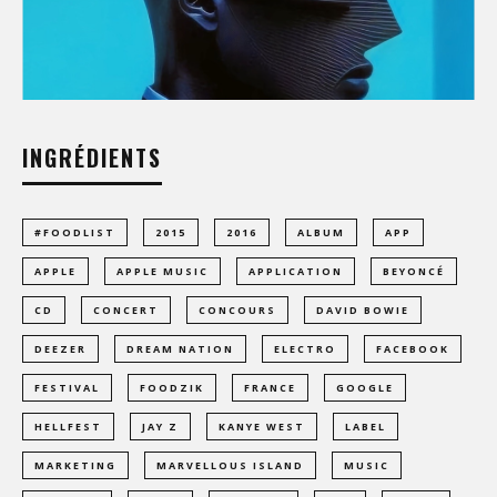
INGRÉDIENTS
#FOODLIST
2015
2016
ALBUM
APP
APPLE
APPLE MUSIC
APPLICATION
BEYONCÉ
CD
CONCERT
CONCOURS
DAVID BOWIE
DEEZER
DREAM NATION
ELECTRO
FACEBOOK
FESTIVAL
FOODZIK
FRANCE
GOOGLE
HELLFEST
JAY Z
KANYE WEST
LABEL
MARKETING
MARVELLOUS ISLAND
MUSIC