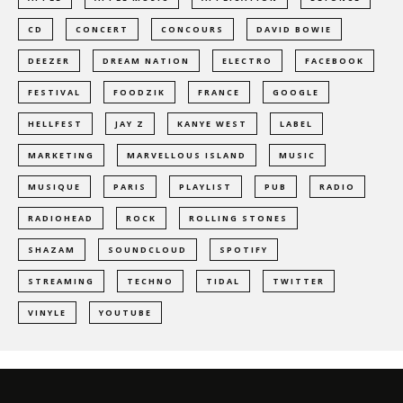
CD
CONCERT
CONCOURS
DAVID BOWIE
DEEZER
DREAM NATION
ELECTRO
FACEBOOK
FESTIVAL
FOODZIK
FRANCE
GOOGLE
HELLFEST
JAY Z
KANYE WEST
LABEL
MARKETING
MARVELLOUS ISLAND
MUSIC
MUSIQUE
PARIS
PLAYLIST
PUB
RADIO
RADIOHEAD
ROCK
ROLLING STONES
SHAZAM
SOUNDCLOUD
SPOTIFY
STREAMING
TECHNO
TIDAL
TWITTER
VINYLE
YOUTUBE