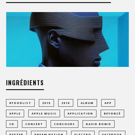
INGRÉDIENTS
#FOODLIST
2015
2016
ALBUM
APP
APPLE
APPLE MUSIC
APPLICATION
BEYONCÉ
CD
CONCERT
CONCOURS
DAVID BOWIE
DEEZER
DREAM NATION
ELECTRO
FACEBOOK