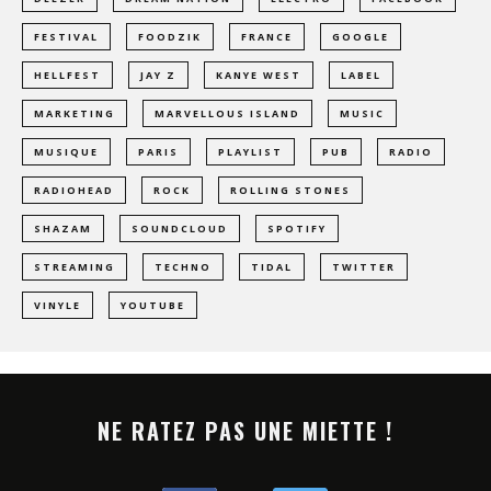
FESTIVAL
FOODZIK
FRANCE
GOOGLE
HELLFEST
JAY Z
KANYE WEST
LABEL
MARKETING
MARVELLOUS ISLAND
MUSIC
MUSIQUE
PARIS
PLAYLIST
PUB
RADIO
RADIOHEAD
ROCK
ROLLING STONES
SHAZAM
SOUNDCLOUD
SPOTIFY
STREAMING
TECHNO
TIDAL
TWITTER
VINYLE
YOUTUBE
NE RATEZ PAS UNE MIETTE !