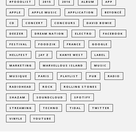
#FOODLIST
2015
2016
ALBUM
APP
APPLE
APPLE MUSIC
APPLICATION
BEYONCÉ
CD
CONCERT
CONCOURS
DAVID BOWIE
DEEZER
DREAM NATION
ELECTRO
FACEBOOK
FESTIVAL
FOODZIK
FRANCE
GOOGLE
HELLFEST
JAY Z
KANYE WEST
LABEL
MARKETING
MARVELLOUS ISLAND
MUSIC
MUSIQUE
PARIS
PLAYLIST
PUB
RADIO
RADIOHEAD
ROCK
ROLLING STONES
SHAZAM
SOUNDCLOUD
SPOTIFY
STREAMING
TECHNO
TIDAL
TWITTER
VINYLE
YOUTUBE