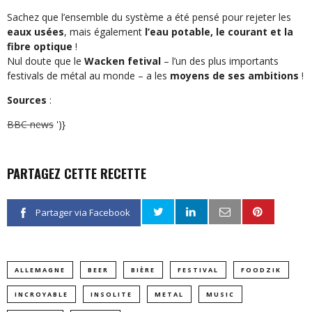
Sachez que l’ensemble du système a été pensé pour rejeter les
eaux usées
, mais également
l’eau potable, le courant et la
fibre optique
!
Nul doute que le
Wacken fetival
– l’un des plus importants
festivals de métal au monde – a les
moyens de ses ambitions
!
Sources
:
BBC news
')}
PARTAGEZ CETTE RECETTE
Partager via Facebook
ALLEMAGNE
BEER
BIÈRE
FESTIVAL
FOODZIK
INCROYABLE
INSOLITE
METAL
MUSIC