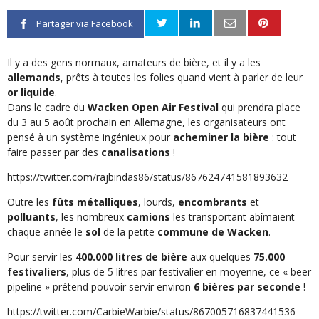
Partager via Facebook
Il y a des gens normaux, amateurs de bière, et il y a les
allemands
, prêts à toutes les folies quand vient à parler de leur
or liquide
.
Dans le cadre du
Wacken Open Air Festival
qui prendra place
du 3 au 5 août prochain en Allemagne, les organisateurs ont
pensé à un système ingénieux pour
acheminer la bière
: tout
faire passer par des
canalisations
!
https://twitter.com/rajbindas86/status/867624741581893632
Outre les
fûts métalliques
, lourds,
encombrants
et
polluants
, les nombreux
camions
les transportant abîmaient
chaque année le
sol
de la petite
commune de Wacken
.
Pour servir les
400.000 litres de bière
aux quelques
75.000
festivaliers
, plus de 5 litres par festivalier en moyenne, ce « beer
pipeline » prétend pouvoir servir environ
6 bières par seconde
!
https://twitter.com/CarbieWarbie/status/867005716837441536