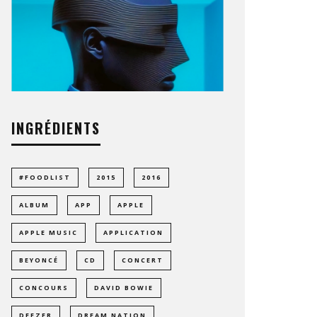
INGRÉDIENTS
#FOODLIST
2015
2016
ALBUM
APP
APPLE
APPLE MUSIC
APPLICATION
BEYONCÉ
CD
CONCERT
CONCOURS
DAVID BOWIE
DEEZER
DREAM NATION