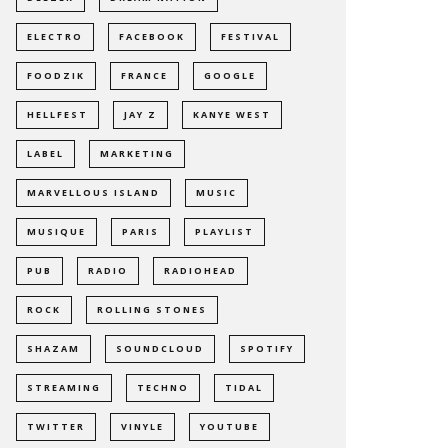
ELECTRO
FACEBOOK
FESTIVAL
FOODZIK
FRANCE
GOOGLE
HELLFEST
JAY Z
KANYE WEST
LABEL
MARKETING
MARVELLOUS ISLAND
MUSIC
MUSIQUE
PARIS
PLAYLIST
PUB
RADIO
RADIOHEAD
ROCK
ROLLING STONES
SHAZAM
SOUNDCLOUD
SPOTIFY
STREAMING
TECHNO
TIDAL
TWITTER
VINYLE
YOUTUBE