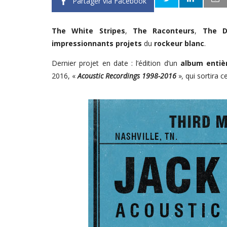
Partager via Facebook
The White Stripes
,
The Raconteurs
,
The D
impressionnants projets
du
rockeur blanc
.
Dernier projet en date : l’édition d’un
album entiè
2016, «
Acoustic Recordings 1998-2016
»
,
qui sortira c