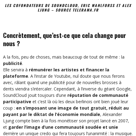
LES COFONDATEURS DE SOUNDCLOUD, ERIC WAHLFORSS ET ALEX
LJUNG – SOURCE TELERAMA.FR
Concrètement, que’est-ce que cela change pour
nous ?
A la fois, peu de choses, mais beaucoup de tout de même : la
publicité
.
Elle servira à
rémunérer les artistes et financer la
plateforme
. A l’instar de Youtube, nul doute que nous ferons
avec, râlant quand une publicité pour de nouvelles brosses à
dents viendra s’intercaler. Cependant, à l’inverse du géant Google,
SoundCloud jouit toujours d’une
réputation de communauté
participative
et c’est là où les deux berlinois ont bien joué leur
coup :
en s’imposant une image de tout gratuit, réduit au
payant par le diktat de l’économie mondiale
, Alexander
Ljung compte bien à la fois monétiser son projet lancé en 2007,
et
garder l’image d’une communauté soudée et unie
derrière un unique credo qui fera toujours l’unanimité : la musique.