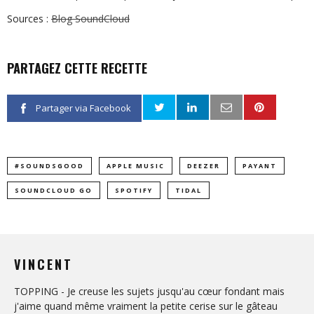
Sources :
Blog SoundCloud
PARTAGEZ CETTE RECETTE
Partager via Facebook
#SOUNDSGOOD
APPLE MUSIC
DEEZER
PAYANT
SOUNDCLOUD GO
SPOTIFY
TIDAL
VINCENT
TOPPING - Je creuse les sujets jusqu'au cœur fondant mais
j'aime quand même vraiment la petite cerise sur le gâteau