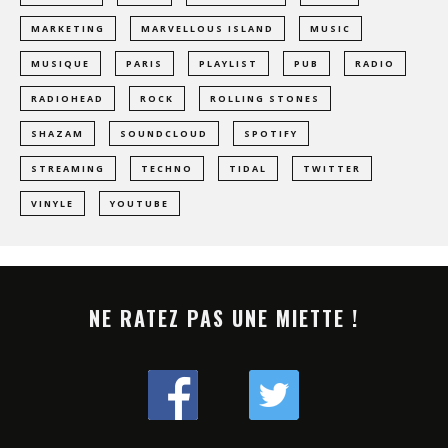
MARKETING
MARVELLOUS ISLAND
MUSIC
MUSIQUE
PARIS
PLAYLIST
PUB
RADIO
RADIOHEAD
ROCK
ROLLING STONES
SHAZAM
SOUNDCLOUD
SPOTIFY
STREAMING
TECHNO
TIDAL
TWITTER
VINYLE
YOUTUBE
NE RATEZ PAS UNE MIETTE !