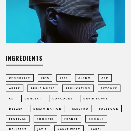
INGRÉDIENTS
#FOODLIST
2015
2016
ALBUM
APP
APPLE
APPLE MUSIC
APPLICATION
BEYONCÉ
CD
CONCERT
CONCOURS
DAVID BOWIE
DEEZER
DREAM NATION
ELECTRO
FACEBOOK
FESTIVAL
FOODZIK
FRANCE
GOOGLE
HELLFEST
JAY Z
KANYE WEST
LABEL