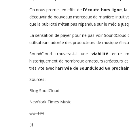
On nous promet en effet de
l’écoute hors ligne
, la
découvrir de nouveaux morceaux de manière intuitive
que la publicité n’était pas répandue sur le média jusq
La sensation de payer pour ne pas voir SoundCloud di
utilisateurs adorée des producteurs de musique électr
SoundCloud trouvera-t-il une
viabilité
entre mo
historiquement de nombreux amateurs (créateurs et
très vite avec
l’arrivée de SoundCloud Go procha
Sources :
Blog SoudCloud
NewYork Times Music
OUI FM
')}