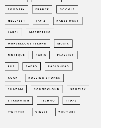
FOODZIK
FRANCE
GOOGLE
HELLFEST
JAY Z
KANYE WEST
LABEL
MARKETING
MARVELLOUS ISLAND
MUSIC
MUSIQUE
PARIS
PLAYLIST
PUB
RADIO
RADIOHEAD
ROCK
ROLLING STONES
SHAZAM
SOUNDCLOUD
SPOTIFY
STREAMING
TECHNO
TIDAL
TWITTER
VINYLE
YOUTUBE