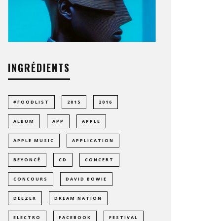
INGRÉDIENTS
#FOODLIST
2015
2016
ALBUM
APP
APPLE
APPLE MUSIC
APPLICATION
BEYONCÉ
CD
CONCERT
CONCOURS
DAVID BOWIE
DEEZER
DREAM NATION
ELECTRO
FACEBOOK
FESTIVAL