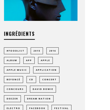
INGRÉDIENTS
#FOODLIST
2015
2016
ALBUM
APP
APPLE
APPLE MUSIC
APPLICATION
BEYONCÉ
CD
CONCERT
CONCOURS
DAVID BOWIE
DEEZER
DREAM NATION
ELECTRO
FACEBOOK
FESTIVAL