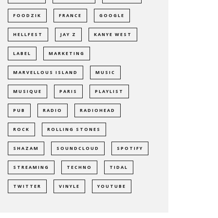
FOODZIK
FRANCE
GOOGLE
HELLFEST
JAY Z
KANYE WEST
LABEL
MARKETING
MARVELLOUS ISLAND
MUSIC
MUSIQUE
PARIS
PLAYLIST
PUB
RADIO
RADIOHEAD
ROCK
ROLLING STONES
SHAZAM
SOUNDCLOUD
SPOTIFY
STREAMING
TECHNO
TIDAL
TWITTER
VINYLE
YOUTUBE