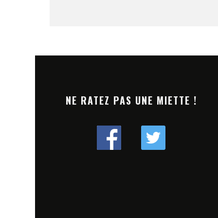
NE RATEZ PAS UNE MIETTE !
LFEST 2024 : UNE ÉDITION
[TREMPLIN] DREAM N