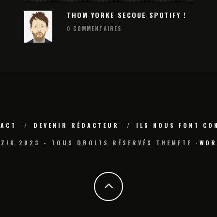
: DEVENEZ LA
SE DÉVOILE EN MODE XXL POUR UN
N ÉLECTRO !
THOM YORKE SECOUE SPOTIFY !
HALLOWEEN ÉLECTRO INOUBLIABLE
0 COMMENTAIRES
TACT
DEVENIR RÉDACTEUR
ILS NOUS FONT CO
ZIK 2023 - TOUS DROITS RÉSERVÉS THEMETF -
WOR