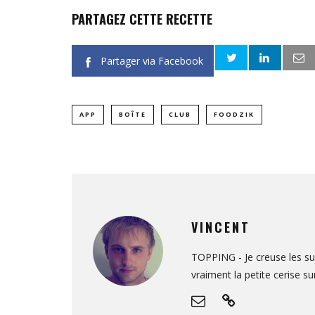
PARTAGEZ CETTE RECETTE
Partager via Facebook
APP
BOÎTE
CLUB
FOODZIK
VINCENT
TOPPING - Je creuse les s
vraiment la petite cerise su