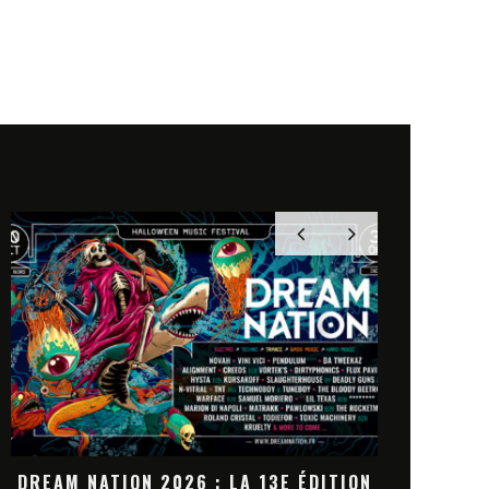
N
DREAM NATION 2026 : LA
JACK WHIT