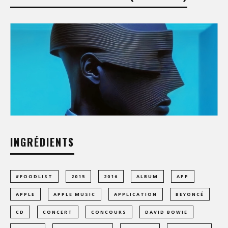
INGRÉDIENTS
#FOODLIST
2015
2016
ALBUM
APP
APPLE
APPLE MUSIC
APPLICATION
BEYONCÉ
CD
CONCERT
CONCOURS
DAVID BOWIE