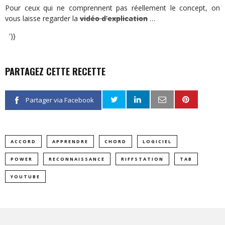
Pour ceux qui ne comprennent pas réellement le concept, on
vous laisse regarder la
vidéo d’explication
…
')}
PARTAGEZ CETTE RECETTE
Partager via Facebook
ACCORD
APPRENDRE
CHORD
LOGICIEL
POWER
RECONNAISSANCE
RIFFSTATION
TAB
YOUTUBE