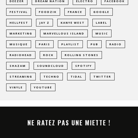
DEEZER
DREAM NATION
ELECTRO
FACEBOOK
FESTIVAL
FOODZIK
FRANCE
GOOGLE
HELLFEST
JAY Z
KANYE WEST
LABEL
MARKETING
MARVELLOUS ISLAND
MUSIC
MUSIQUE
PARIS
PLAYLIST
PUB
RADIO
RADIOHEAD
ROCK
ROLLING STONES
SHAZAM
SOUNDCLOUD
SPOTIFY
STREAMING
TECHNO
TIDAL
TWITTER
VINYLE
YOUTUBE
NE RATEZ PAS UNE MIETTE !