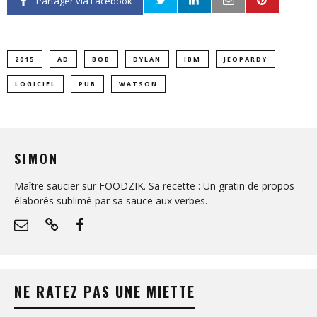
Partager via Facebook
2015
AD
BOB
DYLAN
IBM
JEOPARDY
LOGICIEL
PUB
WATSON
SIMON
Maître saucier sur FOODZIK. Sa recette : Un gratin de propos
élaborés sublimé par sa sauce aux verbes.
NE RATEZ PAS UNE MIETTE