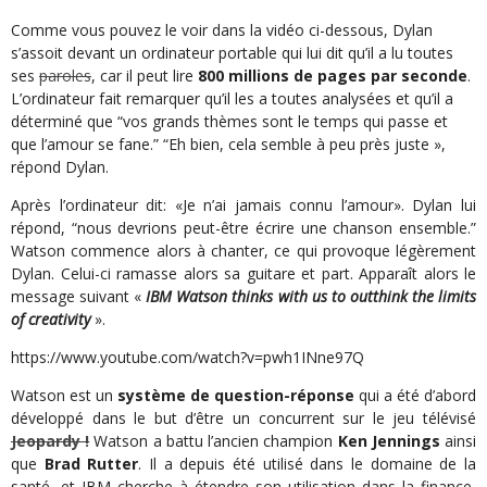
Comme vous pouvez le voir dans la vidéo ci-dessous, Dylan
s’assoit devant un ordinateur portable qui lui dit qu’il a lu toutes
ses
paroles
, car il peut lire
800 millions de
pages par seconde
.
L’ordinateur fait remarquer qu’il les a toutes analysées et qu’il a
déterminé que “vos grands thèmes sont le temps qui passe et
que l’amour se fane.” “Eh bien, cela semble à peu près juste »,
répond Dylan.
Après l’ordinateur dit: «Je n’ai jamais connu l’amour». Dylan lui
répond, “nous devrions peut-être écrire une chanson ensemble.”
Watson commence alors à chanter, ce qui provoque légèrement
Dylan. Celui-ci ramasse alors sa guitare et part. Apparaît alors le
message suivant «
IBM Watson thinks with us to outthink the limits
of creativity
».
https://www.youtube.com/watch?v=pwh1INne97Q
Watson est un
système de question-réponse
qui a été d’abord
développé dans le but d’être un concurrent sur le jeu télévisé
Jeopardy !
Watson a battu l’ancien champion
Ken Jennings
ainsi
que
Brad Rutter
. Il a depuis été utilisé dans le domaine de la
santé, et IBM cherche à étendre son utilisation dans la finance,