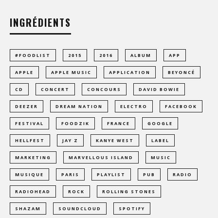
INGRÉDIENTS
#FOODLIST
2015
2016
ALBUM
APP
APPLE
APPLE MUSIC
APPLICATION
BEYONCÉ
CD
CONCERT
CONCOURS
DAVID BOWIE
DEEZER
DREAM NATION
ELECTRO
FACEBOOK
FESTIVAL
FOODZIK
FRANCE
GOOGLE
HELLFEST
JAY Z
KANYE WEST
LABEL
MARKETING
MARVELLOUS ISLAND
MUSIC
MUSIQUE
PARIS
PLAYLIST
PUB
RADIO
RADIOHEAD
ROCK
ROLLING STONES
SHAZAM
SOUNDCLOUD
SPOTIFY