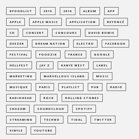
#FOODLIST
2015
2016
ALBUM
APP
APPLE
APPLE MUSIC
APPLICATION
BEYONCÉ
CD
CONCERT
CONCOURS
DAVID BOWIE
DEEZER
DREAM NATION
ELECTRO
FACEBOOK
FESTIVAL
FOODZIK
FRANCE
GOOGLE
HELLFEST
JAY Z
KANYE WEST
LABEL
MARKETING
MARVELLOUS ISLAND
MUSIC
MUSIQUE
PARIS
PLAYLIST
PUB
RADIO
RADIOHEAD
ROCK
ROLLING STONES
SHAZAM
SOUNDCLOUD
SPOTIFY
STREAMING
TECHNO
TIDAL
TWITTER
VINYLE
YOUTUBE