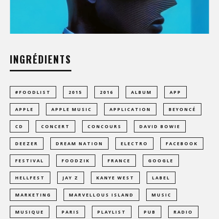
INGRÉDIENTS
#FOODLIST
2015
2016
ALBUM
APP
APPLE
APPLE MUSIC
APPLICATION
BEYONCÉ
CD
CONCERT
CONCOURS
DAVID BOWIE
DEEZER
DREAM NATION
ELECTRO
FACEBOOK
FESTIVAL
FOODZIK
FRANCE
GOOGLE
HELLFEST
JAY Z
KANYE WEST
LABEL
MARKETING
MARVELLOUS ISLAND
MUSIC
MUSIQUE
PARIS
PLAYLIST
PUB
RADIO