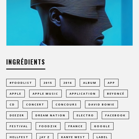
INGRÉDIENTS
#FOODLIST
2015
2016
ALBUM
APP
APPLE
APPLE MUSIC
APPLICATION
BEYONCÉ
CD
CONCERT
CONCOURS
DAVID BOWIE
DEEZER
DREAM NATION
ELECTRO
FACEBOOK
FESTIVAL
FOODZIK
FRANCE
GOOGLE
HELLFEST
JAY Z
KANYE WEST
LABEL