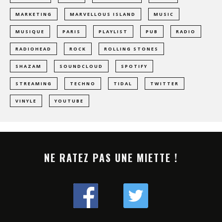
MARKETING
MARVELLOUS ISLAND
MUSIC
MUSIQUE
PARIS
PLAYLIST
PUB
RADIO
RADIOHEAD
ROCK
ROLLING STONES
SHAZAM
SOUNDCLOUD
SPOTIFY
STREAMING
TECHNO
TIDAL
TWITTER
VINYLE
YOUTUBE
NE RATEZ PAS UNE MIETTE !