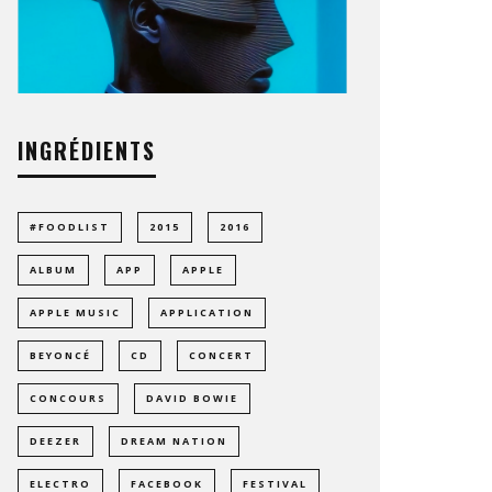
INGRÉDIENTS
#FOODLIST
2015
2016
ALBUM
APP
APPLE
APPLE MUSIC
APPLICATION
BEYONCÉ
CD
CONCERT
CONCOURS
DAVID BOWIE
DEEZER
DREAM NATION
ELECTRO
FACEBOOK
FESTIVAL