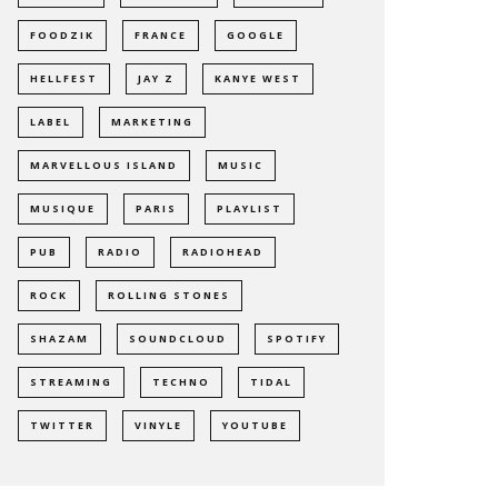
FOODZIK
FRANCE
GOOGLE
HELLFEST
JAY Z
KANYE WEST
LABEL
MARKETING
MARVELLOUS ISLAND
MUSIC
MUSIQUE
PARIS
PLAYLIST
PUB
RADIO
RADIOHEAD
ROCK
ROLLING STONES
SHAZAM
SOUNDCLOUD
SPOTIFY
STREAMING
TECHNO
TIDAL
TWITTER
VINYLE
YOUTUBE